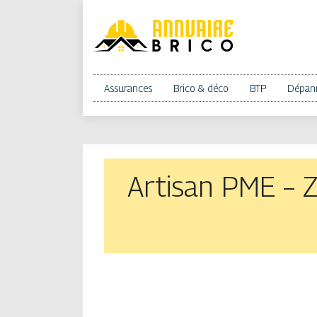
Assurances
Brico & déco
BTP
Dépan
Artisan PME – Z